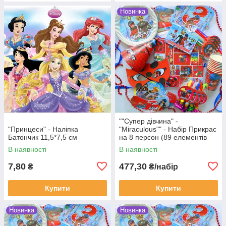
Новинка
""Супер дівчина" -
"Принцеси" - Наліпка
"Miraculous"" - Набір Прикрас
Батончик 11,5*7,5 см
на 8 персон (89 елементів
декору)
В наявності
В наявності
7,80
477,30
₴
₴/набір
Купити
Купити
Новинка
Новинка