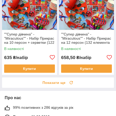
""Супер дівчина" -
""Супер дівчина" -
"Miraculous"" - Набір Прикрас
"Miraculous"" - Набір Прикрас
на 10 персон + серветки (122
на 12 персон (132 елемента
елемента декора)
декора)
В наявності
В наявності
635
658,50
₴/набір
₴/набір
Купити
Купити
Показати ще
Про нас
99% позитивних з 286 відгуків за рік