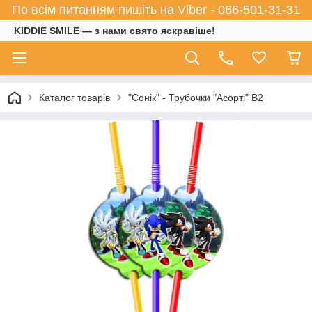
По всім питанням пишіть на Viber - 066-501-31-31
KIDDIE SMILE — з нами свято яскравіше!
Каталог товарів
"Сонік" - Трубочки "Асорті" В2