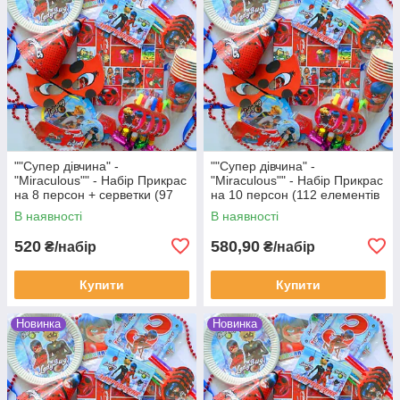
""Супер дівчина" -
""Супер дівчина" -
"Miraculous"" - Набір Прикрас
"Miraculous"" - Набір Прикрас
на 8 персон + серветки (97
на 10 персон (112 елементів
елементів декора)
декору)
В наявності
В наявності
520
580,90
₴/набір
₴/набір
Купити
Купити
Новинка
Новинка