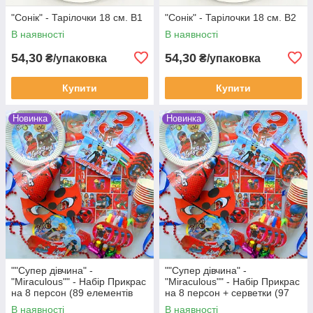
"Сонік" - Тарілочки 18 см. В1
"Сонік" - Тарілочки 18 см. В2
В наявності
В наявності
54,30
54,30
₴/упаковка
₴/упаковка
Купити
Купити
Новинка
Новинка
""Супер дівчина" -
""Супер дівчина" -
"Miraculous"" - Набір Прикрас
"Miraculous"" - Набір Прикрас
на 8 персон (89 елементів
на 8 персон + серветки (97
декору)
елементів декора)
В наявності
В наявності