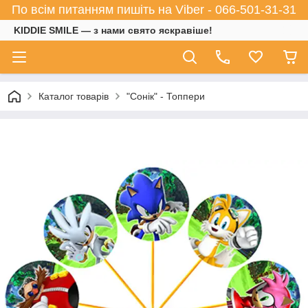
По всім питанням пишіть на Viber - 066-501-31-31
KIDDIE SMILE — з нами свято яскравіше!
Каталог товарів
"Сонік" - Топпери