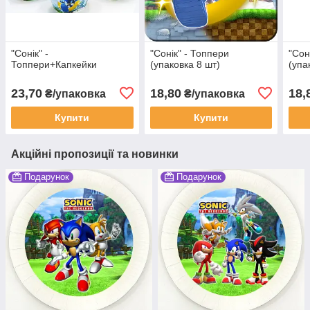
"Сонік" -
"Сонік" - Топпери
"Сон
Топпери+Капкейки
(упаковка 8 шт)
(упа
23,70
18,80
18,
₴/упаковка
₴/упаковка
Купити
Купити
Акційні пропозиції та новинки
Подарунок
Подарунок