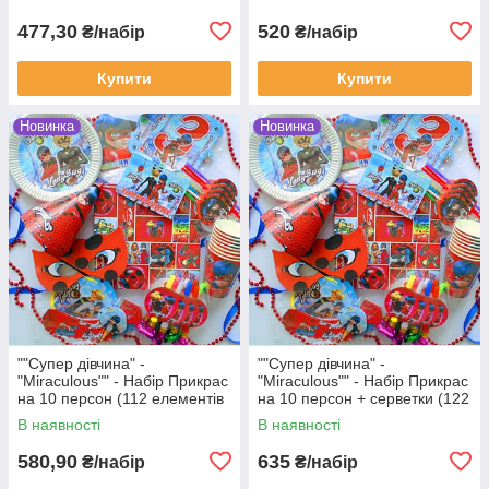
477,30
520
₴/набір
₴/набір
Купити
Купити
Новинка
Новинка
""Супер дівчина" -
""Супер дівчина" -
"Miraculous"" - Набір Прикрас
"Miraculous"" - Набір Прикрас
на 10 персон (112 елементів
на 10 персон + серветки (122
декору)
елемента декора)
В наявності
В наявності
580,90
635
₴/набір
₴/набір