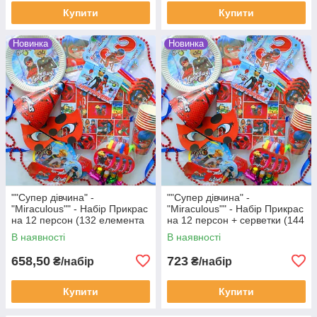
Купити
Купити
Новинка
Новинка
""Супер дівчина" -
""Супер дівчина" -
"Miraculous"" - Набір Прикрас
"Miraculous"" - Набір Прикрас
на 12 персон (132 елемента
на 12 персон + серветки (144
декора)
елементи декора)
В наявності
В наявності
658,50
723
₴/набір
₴/набір
Купити
Купити