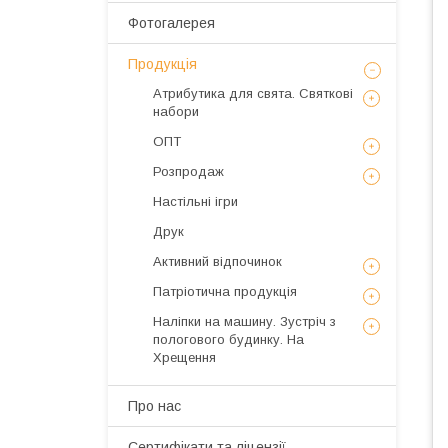
Фотогалерея
Продукція
Атрибутика для свята. Святкові
набори
ОПТ
Розпродаж
Настільні ігри
Друк
Активний відпочинок
Патріотична продукція
Наліпки на машину. Зустріч з
пологового будинку. На
Хрещення
Про нас
Сертифікати та ліцензії