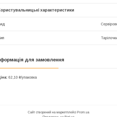
Користувальницькі характеристики
Вид
Сервіров
ип
Тарілочк
нформація для замовлення
іна:
62,10 ₴/упаковка
Сайт створений на маркетплейсі
Prom.ua