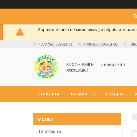
П
Зараз компанія не може швидко обробляти замов
+380 (50) 501-31-31
+380 (66) 501-31-31
+380
KIDDIE SMILE — з нами свято
яскравіше!
ГОЛОВНА
ТОВАРИ
РОЗДРІБ
А
Портфоліо