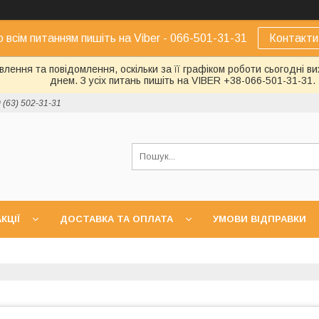
о всім питанням пишіть на Viber - 066-501-31-31
Контакти
лення та повідомлення, оскільки за її графіком роботи сьогодні 
днем. З усіх питань пишіть на VIBER +38-066-501-31-31.
 (63) 502-31-31
КЦІЇ
ДОСТАВКА ТА ОПЛАТА
УМОВИ ВІДПРАВКИ