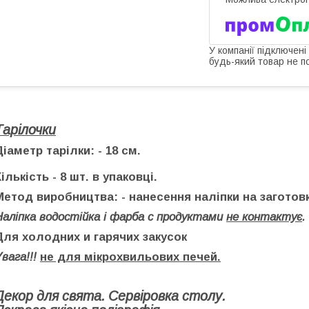
У компанії підключені
будь-який товар не п
Тарілочки
Діаметр тарілки:
- 18 см.
Кількість
- 8 шт. в упаковці.
Метод виробництва:
- нанесення наліпки на заготовк
Наліпка водостійка і фарба с продуктами
не контактує
.
Для холодних и гарячих закусок
вага!!!
не для мікрохвильових печей.
Декор для свята. Сервіровка столу.