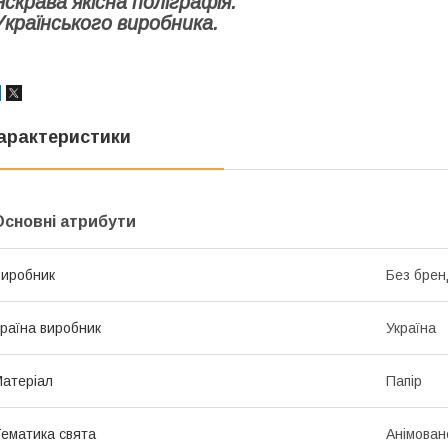
Яскрава якісна поліграфія.
Українського виробника.
арактеристики
Основні атрибути
иробник
Без брен
раїна виробник
Україна
атеріал
Папір
ематика свята
Анімован