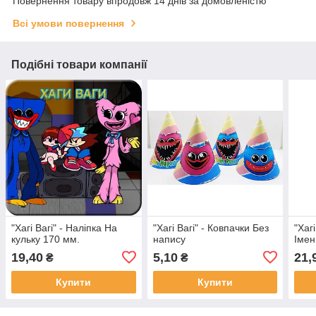
Повернення товару впродовж 14 днів за домовленістю
Всі умови повернення
Подібні товари компанії
"Хагі Вагі" - Наліпка На
"Хагі Вагі" - Ковпачки Без
"Хаг
кульку 170 мм.
напису
Імен
19,40
5,10
21,
₴
₴
Купити
Купити