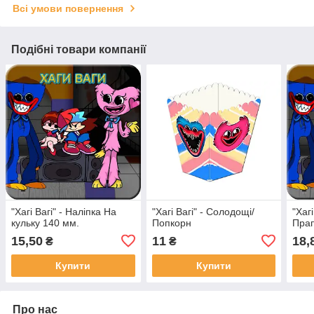
Всі умови повернення
Подібні товари компанії
"Хагі Вагі" - Наліпка На
"Хагі Вагі" - Солодощі/
"Хагі
кульку 140 мм.
Попкорн
Прап
15,50
11
18,
₴
₴
Купити
Купити
Про нас