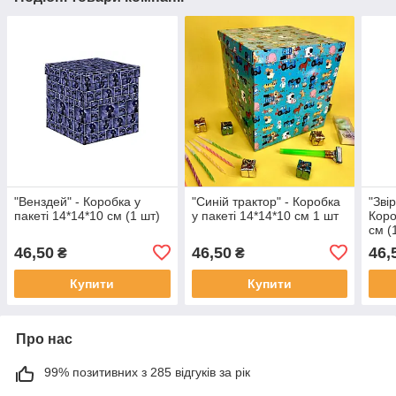
"Венздей" - Коробка у
"Синій трактор" - Коробка
"Зві
пакеті 14*14*10 см (1 шт)
у пакеті 14*14*10 см 1 шт
Коро
см (
46,50
46,50
46,
₴
₴
Купити
Купити
Про нас
99% позитивних з 285 відгуків за рік