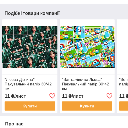
Подібні товари компанії
"Лісова Дівчина" -
"Вантажівочка Льова" -
"Вен
Пакувальний папір 30*42
Пакувальний папір 30*42
папі
см
см
11
11
11
₴/лист
₴/лист
₴
Купити
Купити
Про нас