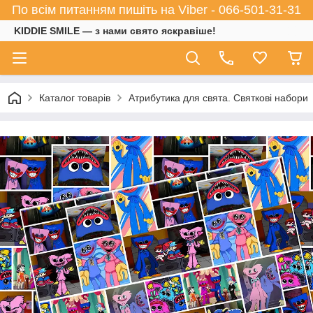
По всім питанням пишіть на Viber - 066-501-31-31
KIDDIE SMILE — з нами свято яскравіше!
Каталог товарів
Атрибутика для свята. Святкові набори