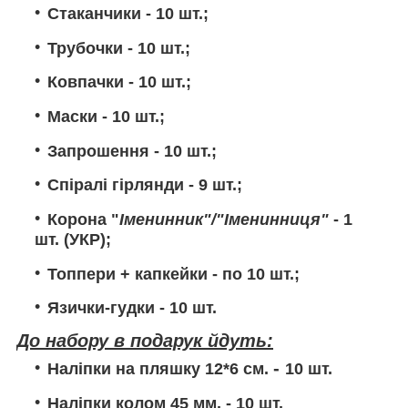
Стаканчики
- 10 шт.;
Трубочки
- 10 шт.;
Ковпачки
- 10 шт.;
Маски
- 10 шт.;
Запрошення
- 10 шт.;
Спіралі гірлянди
- 9 шт.;
Корона
"
Іменинник"/"Іменинниця"
- 1
шт. (УКР);
Топпери + капкейки
- по 10 шт.;
Язички-гудки
- 10 шт.
До набору в подарук йдуть:
-
Наліпки на пляшку 12*6 см.
10
шт.
Наліпки колом 45 мм.
- 10 шт.