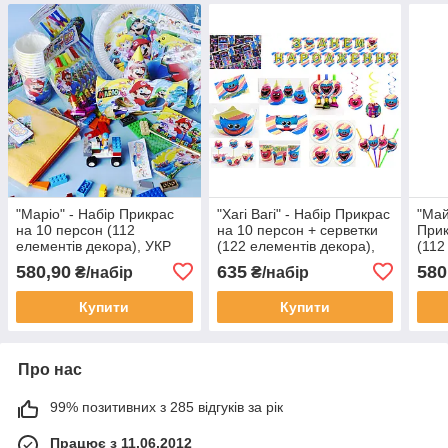
"Маріо" - Набір Прикрас
"Хагі Вагі" - Набір Прикрас
"Май
на 10 персон (112
на 10 персон + серветки
Прик
елементів декора), УКР
(122 елементів декора),
(112
УКР
УКР
580,90
635
580
₴/набір
₴/набір
Купити
Купити
Про нас
99% позитивних з 285 відгуків за рік
Працює з 11.06.2012