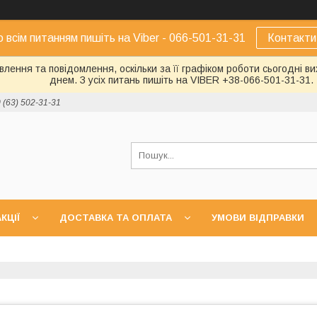
о всім питанням пишіть на Viber - 066-501-31-31
Контакти
лення та повідомлення, оскільки за її графіком роботи сьогодні 
днем. З усіх питань пишіть на VIBER +38-066-501-31-31.
 (63) 502-31-31
КЦІЇ
ДОСТАВКА ТА ОПЛАТА
УМОВИ ВІДПРАВКИ