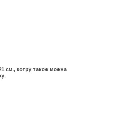
1 см., котру також можна
у.