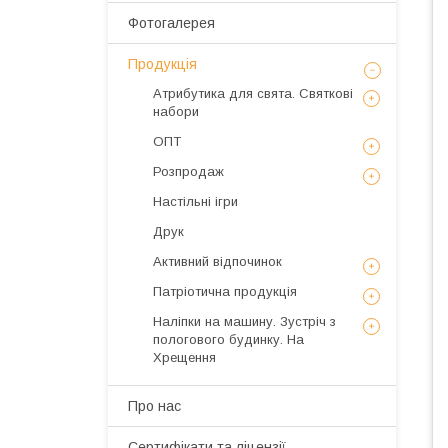
Фотогалерея
Продукція
Атрибутика для свята. Святкові
набори
ОПТ
Розпродаж
Настільні ігри
Друк
Активний відпочинок
Патріотична продукція
Наліпки на машину. Зустріч з
пологового будинку. На
Хрещення
Про нас
Сертифікати та ліцензії