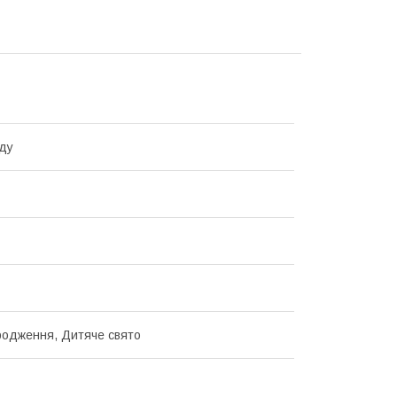
ду
одження, Дитяче свято