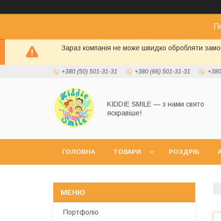
П
Зараз компанія не може швидко обробляти замов
+380 (50) 501-31-31
+380 (66) 501-31-31
+380
KIDDIE SMILE — з нами свято
яскравіше!
ГОЛОВНА
ТОВАРИ
РОЗДРІБ
А
Портфоліо