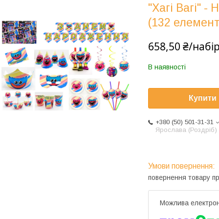
"Хагі Вагі" -
(132 елемент
658,50 ₴/набі
В наявності
Купити
+380 (50) 501-31-31
Ярослава (Роздріб)
повернення товару п