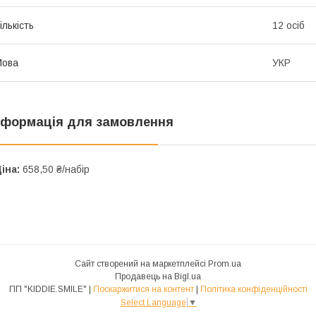
ількість
12 осіб
Мова
УКР
нформація для замовлення
іна:
658,50 ₴/набір
Сайт створений на маркетплейсі
Prom.ua
Продавець на Bigl.ua
ПП "KIDDIE.SMILE" |
Поскаржитися на контент
|
Політика конфіденційності
Select Language
▼