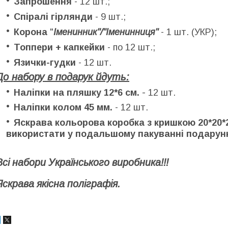
Запрошення
- 12 шт.;
Спіралі гірлянди
- 9 шт.;
Корона
"
Іменинник"/"Іменинниця"
- 1 шт. (УКР);
Топпери + капкейки
- по 12 шт.;
Язички-гудки
- 12 шт.
До набору в подарук йдуть:
-
Наліпки на пляшку 12*6 см.
12
шт.
Наліпки колом 45 мм.
- 12 шт.
Яскрава кольорова коробка з кришкою 20*20*2
використати у подальшому пакуванні подарунк
Всі набори Українського виробника!!!
Яскрава якісна поліграфія.