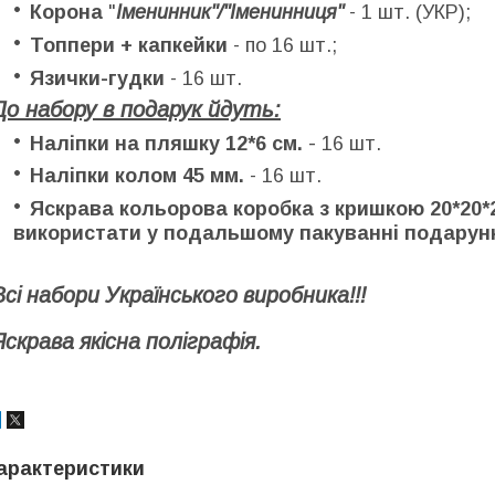
Корона
"
Іменинник"/"Іменинниця"
- 1 шт. (УКР);
Топпери + капкейки
- по
16
шт.;
Язички-гудки
-
16
шт.
До набору в подарук йдуть:
-
Наліпки на пляшку 12*6 см.
16
шт.
Наліпки колом 45 мм.
- 16 шт.
Яскрава кольорова коробка з кришкою 20*20*2
використати у подальшому пакуванні подарунк
Всі набори Українського виробника!!!
Яскрава якісна поліграфія.
арактеристики