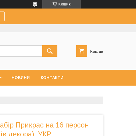
Кошик
Кошик
НОВИНИ
КОНТАКТИ
 Набір Прикрас на 16 персон
ів декора), УКР