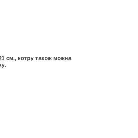
1 см., котру також можна
у.