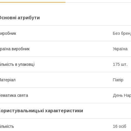
Основні атрибути
иробник
Без брен
раїна виробник
Україна
ількість в упаковці
175 шт.
атеріал
Папір
ематика свята
День Нар
Користувальницькі характеристики
ількість
16 осіб