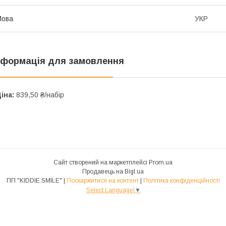
Мова
УКР
нформація для замовлення
іна:
839,50 ₴/набір
Сайт створений на маркетплейсі
Prom.ua
Продавець на Bigl.ua
ПП "KIDDIE.SMILE" |
Поскаржитися на контент
|
Політика конфіденційності
Select Language
▼