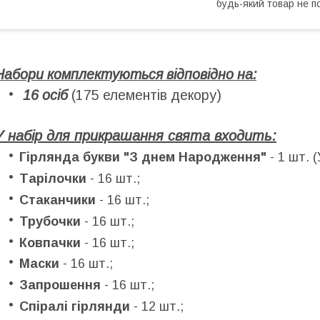
будь-який товар не п
Набори комплектуються відповідно на:
16 осіб
(175 елементів декору)
У набір для прикрашання свята входить:
Гірлянда букви "З днем Народження"
- 1 шт. (
Тарілочки
- 16 шт.;
Стаканчики
-
16
шт.;
Трубочки
-
16
шт.;
Ковпачки
-
16
шт.;
Маски
-
16
шт.;
Запрошення
-
16
шт.;
Спіралі гірлянди
-
12
шт.;