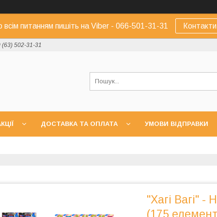
о всім питанням пишіть на Viber - 066-501-31-31
Контакти
 (63) 502-31-31
КЦІЇ
ДОСТАВКА ТА ОПЛАТА
УМОВИ ВІДПРАВКИ
"Хагі Вагі" -
(175 елемент