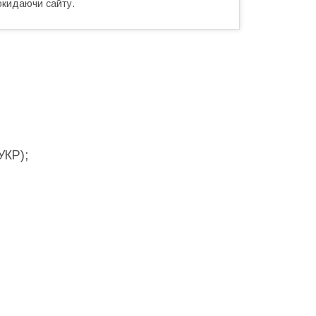
окидаючи сайту.
УКР);