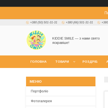
П
+380 (50) 501-31-31
+380 (66) 501-31-31
+380
KIDDIE SMILE — з нами свято
яскравіше!
ГОЛОВНА
ТОВАРИ
РОЗДРІБ
А
Портфоліо
Фотогалерея