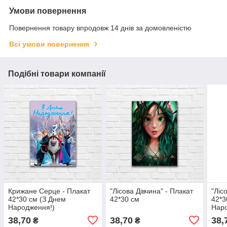
Умови повернення
Повернення товару впродовж 14 днів за домовленістю
Всі умови повернення
Подібні товари компанії
Крижане Серце - Плакат
"Лісова Дівчина" - Плакат
"Ліс
42*30 см (З Днем
42*30 см
42*3
Народження!)
Наро
38,70
38,70
38,
₴
₴