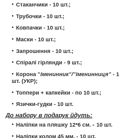
Стаканчики
- 10 шт.;
Трубочки
- 10 шт.;
Ковпачки
- 10 шт.;
Маски
- 10 шт.;
Запрошення
- 10 шт.;
Спіралі гірлянди
- 9 шт.;
Корона
"
Іменинник"/"Іменинниця"
- 1
шт. (УКР);
Топпери + капкейки
- по 10 шт.;
Язички-гудки
- 10 шт.
До набору в подарук йдуть:
-
Наліпки на пляшку 12*6 см.
10
шт.
Наліпки колом 45 мм.
- 10 шт.