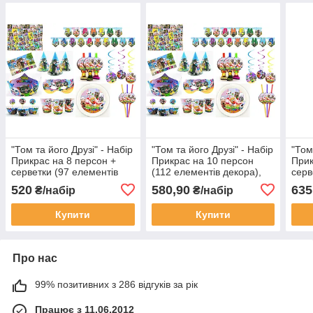
"Том та його Друзі" - Набір
"Том та його Друзі" - Набір
"Том
Прикрас на 8 персон +
Прикрас на 10 персон
Прик
серветки (97 елементів
(112 елементів декора),
серв
декора), УКР Дівчинка
УКР Дівчинка
деко
520
580,90
635
₴/набір
₴/набір
Купити
Купити
Про нас
99% позитивних з 286 відгуків за рік
Працює з 11.06.2012