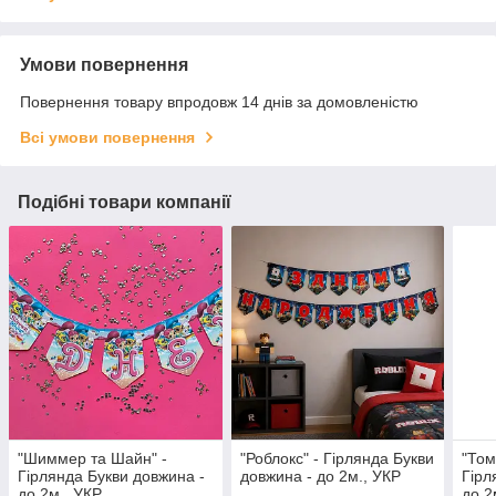
Умови повернення
Повернення товару впродовж 14 днів за домовленістю
Всі умови повернення
Подібні товари компанії
"Шиммер та Шайн" -
"Роблокс" - Гірлянда Букви
"Том
Гірлянда Букви довжина -
довжина - до 2м., УКР
Гірл
до 2м., УКР
до 2