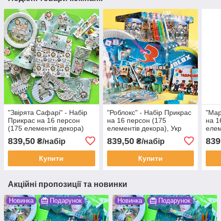
"Звірята Сафарі" - Набір
"Роблокс" - Набір Прикрас
"Мар
Прикрас на 16 персон
на 16 персон (175
на 1
(175 елементів декора)
елементів декора), Укр
елем
839,50
839,50
839
₴/набір
₴/набір
Купити
Купити
Акційні пропозиції та новинки
Новинка
Подарунок
Новинка
Подарунок