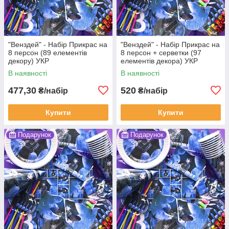
"Венздей" - Набір Прикрас на
"Венздей" - Набір Прикрас на
8 персон (89 елементів
8 персон + серветки (97
декору) УКР
елементів декора) УКР
В наявності
В наявності
477,30
520
₴/набір
₴/набір
Купити
Купити
Подарунок
Подарунок