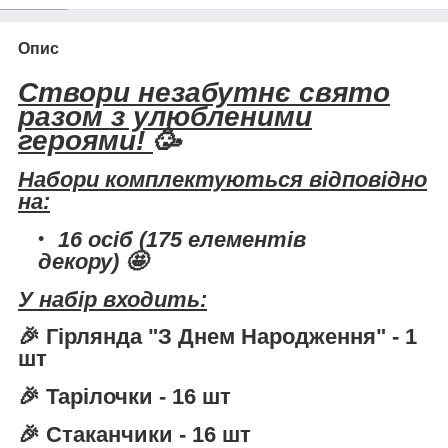
Опис
Створи незабутнє свято
разом з улюбленими
героями!
🥳
Набори комплектуються відповідно
на:
16 осіб
(175 елементів
декору) 🤩
У набір входить:
🎉
Гірлянда "З Днем Народження"
- 1
шт
🎉
Тарілочки
- 16 шт
🎉
Стаканчики
- 16 шт