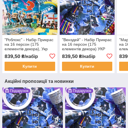
"Роблокс" - Набір Прикрас
"Венздей" - Набір Прикрас
"Мар
на 16 персон (175
на 16 персон (175
на 1
елементів декора), Укр
елементів декора) УКР
елем
839,50
839,50
839
₴/набір
₴/набір
Купити
Купити
Акційні пропозиції та новинки
Подарунок
Подарунок