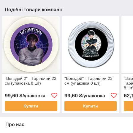
Подібні товари компанії
"Венздей 2" - Тарілочки 23
"Венздей" - Тарілочки 23
"Зві
см (упаковка 8 шт)
см (упаковка 8 шт)
Тарі
8 шт
99,60
99,60
62,
₴/упаковка
₴/упаковка
Купити
Купити
Про нас