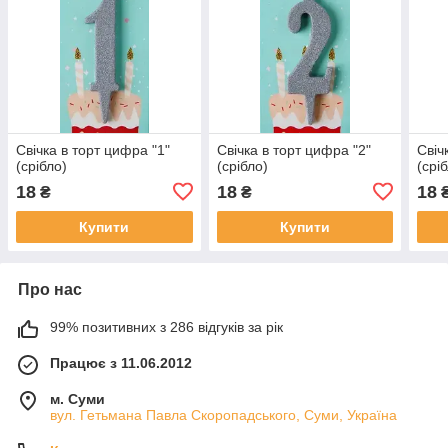
Свічка в торт цифра "1"
Свічка в торт цифра "2"
Свіч
(срібло)
(срібло)
(срі
18
18
18
₴
₴
Купити
Купити
Про нас
99% позитивних з 286 відгуків за рік
Працює з 11.06.2012
м. Суми
вул. Гетьмана Павла Скоропадського, Суми, Україна