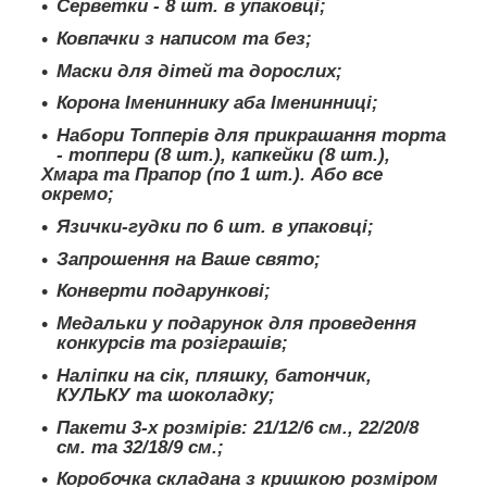
Серветки - 8 шт. в упаковці;
Ковпачки з написом та без;
Маски для дітей та дорослих;
Корона Імениннику аба Іменинниці;
Набори Топперів для прикрашання торта
- топпери (8 шт.), капкейки (8 шт.),
Хмара та Прапор (по 1 шт.). Або все
окремо;
Язички-гудки по 6 шт. в упаковці;
Запрошення на Ваше свято;
Конверти подарункові;
Медальки у подарунок для проведення
конкурсів та розіграшів;
Наліпки на сік, пляшку, батончик,
КУЛЬКУ та шоколадку;
Пакети 3-х розмірів: 21/12/6 см., 22/20/8
см. та 32/18/9 см.;
Коробочка складана з кришкою розміром