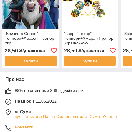
"Крижане Серце" -
"Гаррі Поттер" -
"Зві
Топпери+Хмара і Прапор,
Топпери+Хмара і Прапор,
Топп
Укр
Українською
28,50
28,50
28,
₴/упаковка
₴/упаковка
Купити
Купити
Про нас
99% позитивних з 286 відгуків за рік
Працює з 11.06.2012
м. Суми
вул. Гетьмана Павла Скоропадського, Суми, Україна
Контакти