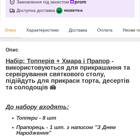
Замовлення під захистом
Доступна доставка
Опис
Характеристики
Доставка
Оплата
Умови п
Опис
Набір: Топперів + Хмара і Прапор
-
використовуються для прикрашання та
сервірування святкового столу,
підійдуть для прикраси торта, десертів
та солодощів 🍰
До набору входять:
Топпери - 8 шт
Прапорець - 1 шт. з написом "З Днем
Народження"