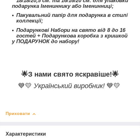
18/18/20,5 см. та 16/16/20 см. для упаковки
подарунка Імениннику або Іменинниці;
Пакувальний папір для подарунка в стилі
коллекції;
Подарункові Набори на свято від 8 до 16
гостей + Подарункова коробка з кришкой
у ПОДАРУНОК до набору!
🌟
З нами свято яскравіше!
🌟
💙💛
Український виробник!
💙💛
Приховати
Характеристики