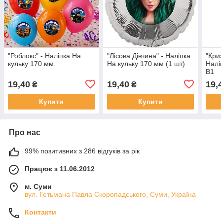
"Роблокс" - Наліпка На
"Лісова Дівчина" - Наліпка
"Кри
кульку 170 мм.
На кульку 170 мм (1 шт)
Налі
В1
19,40
19,40
19,
₴
₴
Купити
Купити
Про нас
99% позитивних з 286 відгуків за рік
Працює з 11.06.2012
м. Суми
вул. Гетьмана Павла Скоропадського, Суми, Україна
Контакти