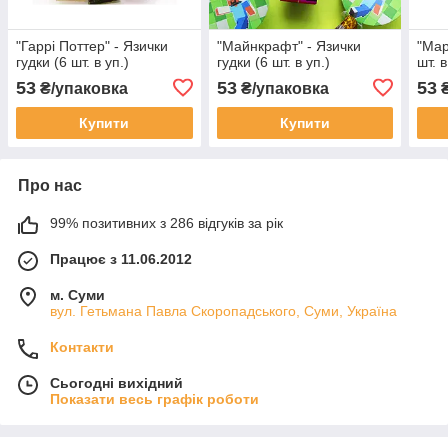
"Гаррі Поттер" - Язички
"Майнкрафт" - Язички
"Мар
гудки (6 шт. в уп.)
гудки (6 шт. в уп.)
шт. в
53
53
53
₴/упаковка
₴/упаковка
₴
Купити
Купити
Про нас
99% позитивних з 286 відгуків за рік
Працює з 11.06.2012
м. Суми
вул. Гетьмана Павла Скоропадського, Суми, Україна
Контакти
Сьогодні вихідний
Показати весь графік роботи