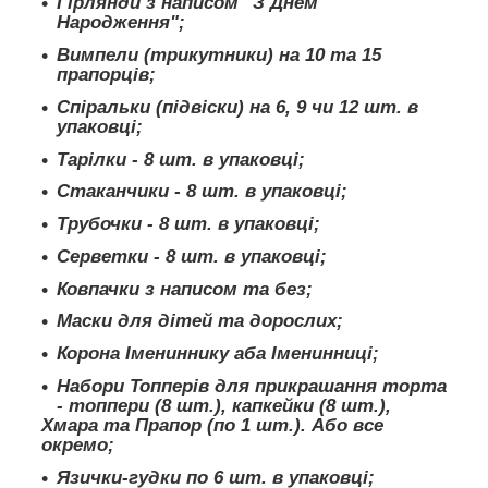
Гірлянди з написом "З Днем
Народження";
Вимпели (трикутники) на 10 та 15
прапорців;
Спіральки (підвіски) на 6, 9 чи 12 шт. в
упаковці;
Тарілки - 8 шт. в упаковці;
Стаканчики - 8 шт. в упаковці;
Трубочки - 8 шт. в упаковці;
Серветки - 8 шт. в упаковці;
Ковпачки з написом та без;
Маски для дітей та дорослих;
Корона Імениннику аба Іменинниці;
Набори Топперів для прикрашання торта
- топпери (8 шт.), капкейки (8 шт.),
Хмара та Прапор (по 1 шт.). Або все
окремо;
Язички-гудки по 6 шт. в упаковці;