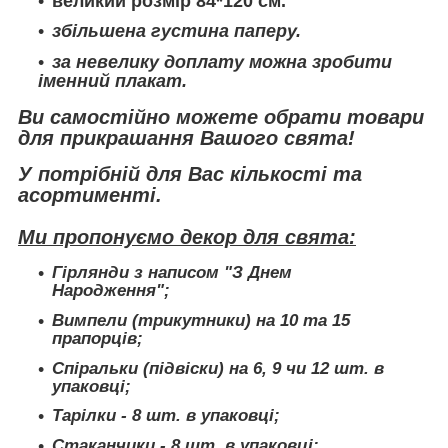
великий розмір 84*120 см.
збільшена густина паперу.
за невелику доплату можна зробити
іменний плакат.
Ви самостійно можете обрати товари
для прикрашання Вашого свята!
У потрібній для Вас кількості та
асортименті.
Ми пропонуємо декор для свята:
Гірлянди з написом "З Днем
Народження";
Вимпели (трикутники) на 10 та 15
прапорців;
Спіральки (підвіски) на 6, 9 чи 12 шт. в
упаковці;
Тарілки - 8 шт. в упаковці;
Стаканчики - 8 шт. в упаковці;