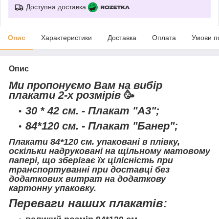
Доступна доставка
Опис
Характеристики
Доставка
Оплата
Умови п
Опис
Ми пропонуємо Вам на вибір
плакати 2-х розмірів
🥳
30 * 42 см. - Плакат "А3";
84*120 см. - Плакат "Банер";
Плакати 84*120 см. упаковані в плівку,
оскільки надруковані на щільному матовому
папері, що зберігає їх цілісність при
транспортуванні при доставці без
додаткових витрат на додаткову
картонну упаковку.
Переваги наших плакатів: