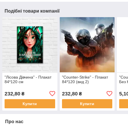
Подібні товари компанії
"Лісова Дівчина" - Плакат
"Counter-Strike" - Плакат
"Cou
84*120 см
84*120 (вид 2)
Без 
232,80
232,80
5,1
₴
₴
Купити
Купити
Про нас