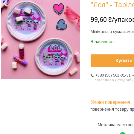
"Лол" - Таріл
99,60 ₴/упако
Мінімальна сума замов
В наявності
Купити
+380 (50) 501-31-31
Ярослава (Роздріб)
повернення товару п