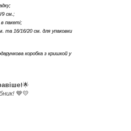
адку;
/9 см.;
 в пакеті;
м. та 16/16/20 см. для упаковки
одарункова коробка з кришкой у
равіше!
🌟
бник!
💙💛