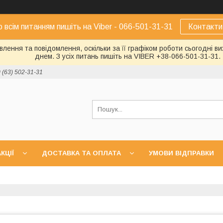
о всім питанням пишіть на Viber - 066-501-31-31
Контакти
лення та повідомлення, оскільки за її графіком роботи сьогодні 
днем. З усіх питань пишіть на VIBER +38-066-501-31-31.
 (63) 502-31-31
КЦІЇ
ДОСТАВКА ТА ОПЛАТА
УМОВИ ВІДПРАВКИ