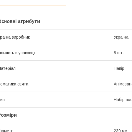
Основні атрибути
раїна виробник
Україна
ількість в упаковці
8 шт.
атеріал
Папір
ематика свята
Анімован
ип
Набір по
Розміри
іаметр
230 мм