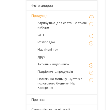
Фотогалерея
Продукція
Атрибутика для свята. Святкові
набори
ОПТ
Розпродаж
Настільні ігри
Друк
Активний відпочинок
Патріотична продукція
Наліпки на машину. Зустріч з
пологового будинку. На
Хрещення
Про нас
Сертифікати та ліцензії