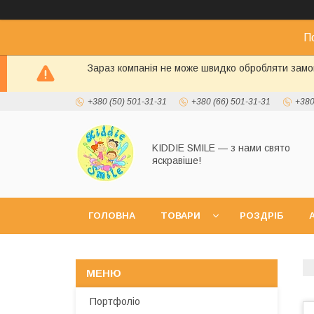
П
Зараз компанія не може швидко обробляти замов
+380 (50) 501-31-31
+380 (66) 501-31-31
+380
KIDDIE SMILE — з нами свято
яскравіше!
ГОЛОВНА
ТОВАРИ
РОЗДРІБ
А
Портфоліо