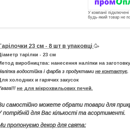
У компанії підключені
будь-який товар не п
Тарілочки 23 см - 8 шт в упаковці
🥳
Діаметр тарілки
- 23 см
Метод виробництва:
нанесення наліпки на заготовку
Наліпка водостійка і фарба з продуктами
не контактує
.
Для холодних и гарячих закусок
вага!!!
не для мікрохвильових печей.
Ви самостійно можете обрати товари для прик
У потрібній для Вас кількості та асортименті.
Ми пропонуємо декор для свята: