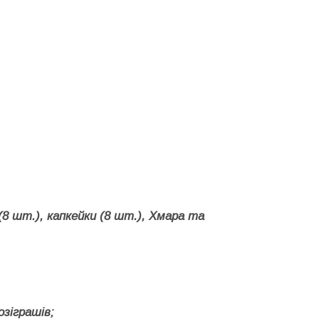
8 шт.), капкейки (8 шт.), Хмара та
озіграшів;