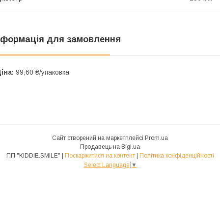
нформація для замовлення
іна:
99,60 ₴/упаковка
Сайт створений на маркетплейсі
Prom.ua
Продавець на Bigl.ua
ПП "KIDDIE.SMILE" |
Поскаржитися на контент
|
Політика конфіденційності
Select Language
▼