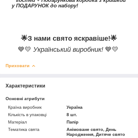
гостей + Подарункова коробка з кришкой
у ПОДАРУНОК до набору!
🌟
З нами свято яскравіше!
🌟
💙💛
Український виробник!
💙💛
Приховати
Характеристики
Основні атрибути
Країна виробник
Україна
Кількість в упаковці
8 шт.
Матеріал
Папір
Тематика свята
Анімоване свято, День
Народження, Дитяче свято