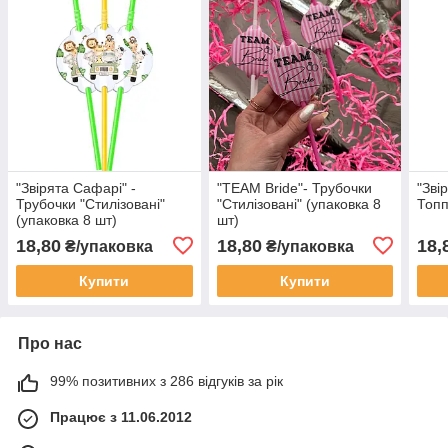
"Звірята Сафарі" -
"TEAM Bride"- Трубочки
"Зві
Трубочки "Стилізовані"
"Стилізовані" (упаковка 8
Топп
(упаковка 8 шт)
шт)
18,80
18,80
18,
₴/упаковка
₴/упаковка
Купити
Купити
Про нас
99% позитивних з 286 відгуків за рік
Працює з 11.06.2012