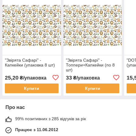
"Звірята Сафарі" -
"Звірята Сафарі" -
"DOT
Капкейки (упаковка 8 шт)
Топпери+Капкейки (по 8
(упа
шт)
25,20
33
15,
₴/упаковка
₴/упаковка
Купити
Купити
Про нас
99% позитивних з 285 відгуків за рік
Працює з 11.06.2012