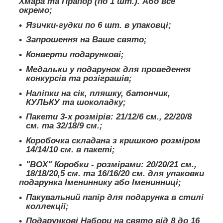
Хмара та Прапор (по 1 шт.). Або все
окремо;
Язички-гудки по 6 шт. в упаковці;
Запрошення на Ваше свято;
Конверти подарункові;
Медальки у подарунок для проведення
конкурсів та розіграшів;
Наліпки на сік, пляшку, батончик,
КУЛЬКУ та шоколадку;
Пакети 3-х розмірів: 21/12/6 см., 22/20/8
см. та 32/18/9 см.;
Коробочка складана з кришкою розміром
14/14/10 см. в пакеті;
"BOX" Коробки - розмірами: 20/20/21 см.,
18/18/20,5 см. та 16/16/20 см. для упаковки
подарунка Імениннику або Іменинниці;
Пакувальний папір для подарунка в стилі
коллекції;
Подарункові Набори на свято від 8 до 16