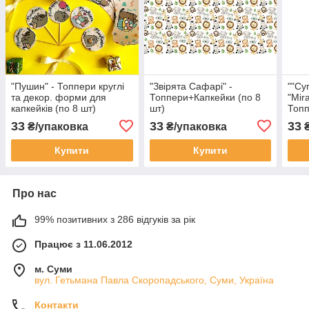
"Пушин" - Топпери круглі
"Звірята Сафарі" -
""Су
та декор. форми для
Топпери+Капкейки (по 8
"Mir
капкейків (по 8 шт)
шт)
Топп
шт)
33
33
33
₴/упаковка
₴/упаковка
₴
Купити
Купити
Про нас
99% позитивних з 286 відгуків за рік
Працює з 11.06.2012
м. Суми
вул. Гетьмана Павла Скоропадського, Суми, Україна
Контакти