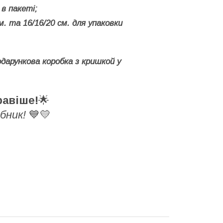
 в пакеті;
м. та 16/16/20 см. для упаковки
одарункова коробка з кришкой у
равіше!
🌟
обник!
💙💛