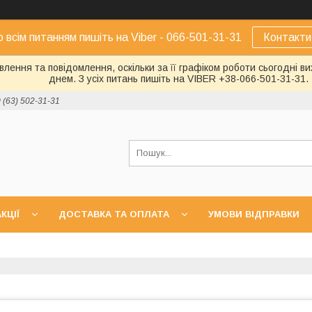
о всім питанням пишіть на Viber - 066-501-31-31
Контакти
лення та повідомлення, оскільки за її графіком роботи сьогодні 
днем. З усіх питань пишіть на VIBER +38-066-501-31-31.
 (63) 502-31-31
КЦІЇ
ДОСТАВКА ТА ОПЛАТА
УМОВИ ВІДПРАВКИ