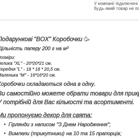
У компанії підключені
будь-який товар не п
Подарункові "BOX" Коробочки
🥳
Щільність паперу 200 г на м²
озміри:
елика "XL" - 20*20*21 см.
ередня "L" - 18 * 18 * 20,5 cм.
аленька "М" - 16*16*20 см.
Коробочки складаються одна в одну.
Ви самостійно можете обрати товари для прик
У потрібній для Вас кількості та асортименті.
Ми пропонуємо декор для свята:
Гірлянди з написом "З Днем Народження";
Вимпели (трикутники) на 10 та 15 прапорців;