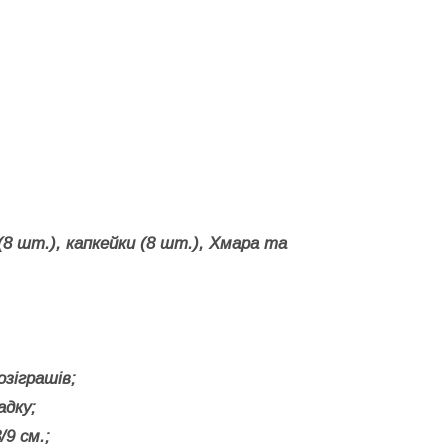
8 шт.), капкейки (8 шт.), Хмара та
озіграшів;
адку;
/9 см.;