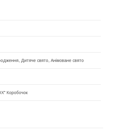
одження, Дитяче свято, Анімоване свято
OX" Коробочок