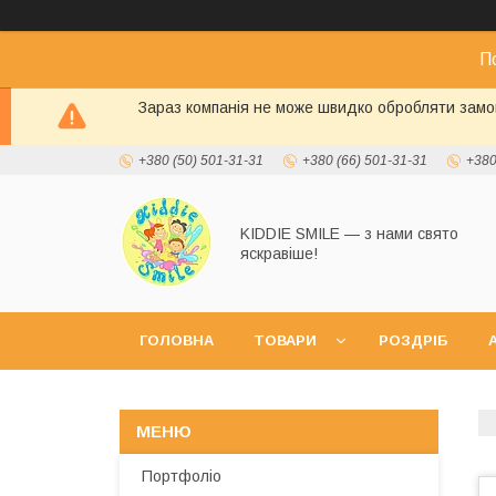
П
Зараз компанія не може швидко обробляти замов
+380 (50) 501-31-31
+380 (66) 501-31-31
+380
KIDDIE SMILE — з нами свято
яскравіше!
ГОЛОВНА
ТОВАРИ
РОЗДРІБ
А
Портфоліо