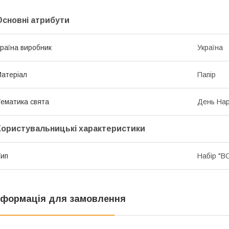
Основні атрибути
раїна виробник
Україна
атеріал
Папір
ематика свята
День Нар
Користувальницькі характеристики
ип
Набір "B
нформація для замовлення