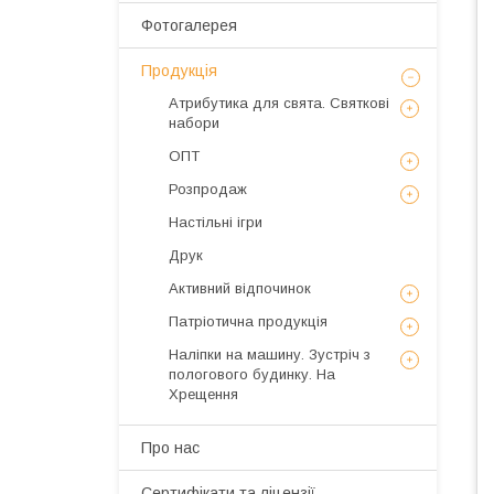
Фотогалерея
Продукція
Атрибутика для свята. Святкові
набори
ОПТ
Розпродаж
Настільні ігри
Друк
Активний відпочинок
Патріотична продукція
Наліпки на машину. Зустріч з
пологового будинку. На
Хрещення
Про нас
Сертифікати та ліцензії