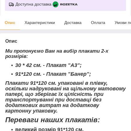
Доступна доставка
Опис
Характеристики
Доставка
Оплата
Умови п
Опис
Ми пропонуємо Вам на вибір плакати 2-х
розмірів:
30 * 42 см. - Плакат "А3";
91*120 см. - Плакат "Банер";
Плакати 91*120 см. упаковані в плівку,
оскільки надруковані на щільному матовому
папері, що зберігає їх цілісність при
транспортуванні при доставці без
додаткових витрат на додаткову
картонну упаковку.
Переваги наших плакатів:
великий розмір 91*120 см.