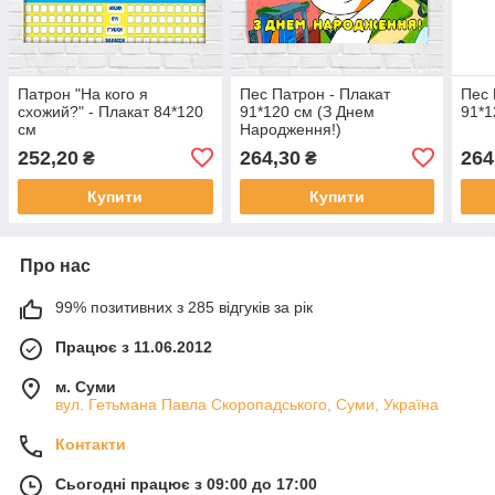
Патрон "На кого я
Пес Патрон - Плакат
Пес 
схожий?" - Плакат 84*120
91*120 см (З Днем
91*1
см
Народження!)
252,20
264,30
264
₴
₴
Купити
Купити
Про нас
99% позитивних з 285 відгуків за рік
Працює з 11.06.2012
м. Суми
вул. Гетьмана Павла Скоропадського, Суми, Україна
Контакти
Сьогодні працює з 09:00 до 17:00