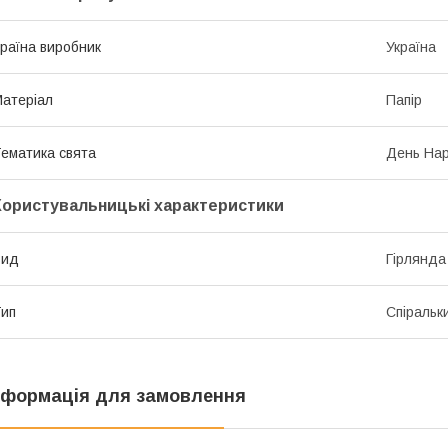
раїна виробник
Україна
атеріал
Папір
ематика свята
День Нар
Користувальницькі характеристики
Вид
Гірлянда
ип
Спіральки
нформація для замовлення