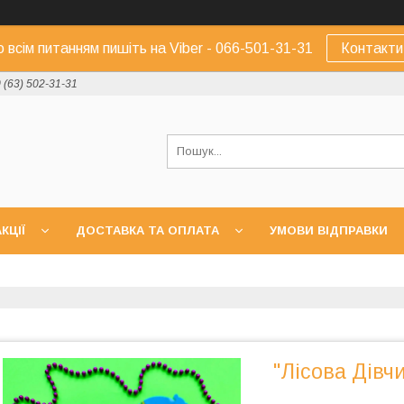
о всім питанням пишіть на Viber - 066-501-31-31
Контакти
 (63) 502-31-31
КЦІЇ
ДОСТАВКА ТА ОПЛАТА
УМОВИ ВІДПРАВКИ
"Лісова Дівчи