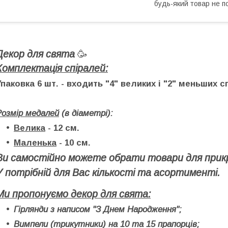
будь-який товар не п
Декор для свята
🥳
Комплектація спіралей:
Упаковка 6 шт.
- входить "4" великих і "2" меньших с
Розмір медалей
(в діаметрі):
Велика
-
12 см.
Маленька
-
10 см.
Ви самостійно можете обрати товари для прик
У потрібній для Вас кількості та асортименті.
Ми пропонуємо декор для свята:
Гірлянди з написом "З Днем Народження";
Вимпели (трикутники) на 10 та 15 прапорців;