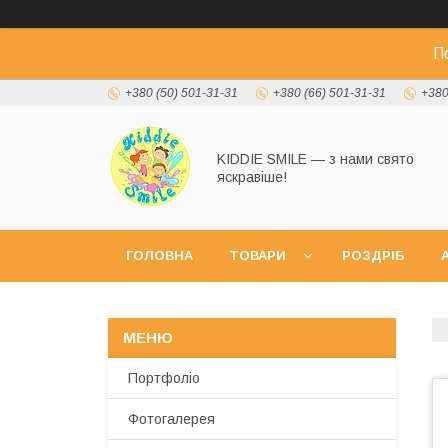
П
+380 (50) 501-31-31
+380 (66) 501-31-31
+380
KIDDIE SMILE — з нами свято
яскравіше!
ГОЛОВНА
ТОВАРИ
РОЗДРІБ
А
Портфоліо
Фотогалерея