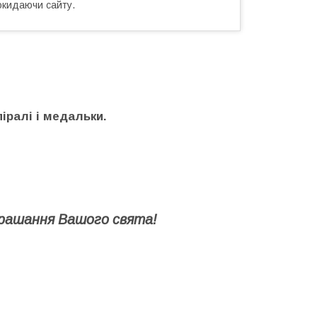
окидаючи сайту.
піралі і медальки.
рашання Вашого свята!