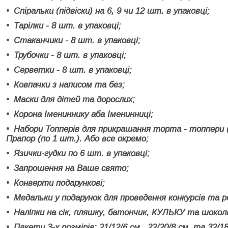
Спіральки (підвіски) на 6, 9 чи 12 шт. в упаковці;
Тарілки - 8 шт. в упаковці;
Стаканчики - 8 шт. в упаковці;
Трубочки - 8 шт. в упаковці;
Серветки - 8 шт. в упаковці;
Ковпачки з написом та без;
Маски для дітей та дорослих;
Корона Імениннику аба Іменинниці;
Набори Топперів для прикрашання торта - топпери (
Прапор (по 1 шт.). Або все окремо;
Язички-гудки по 6 шт. в упаковці;
Запрошення на Ваше свято;
Конверти подарункові;
Медальки у подарунок для проведення конкурсів та р
Наліпки на сік, пляшку, батончик, КУЛЬКУ та шокол
Пакети 3-х розмірів: 21/12/6 см., 22/20/8 см. та 32/18