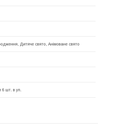
одження, Дитяче свято, Анімоване свято
 6 шт. в уп.