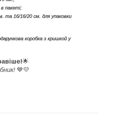
 в пакеті;
м. та 16/16/20 см. для упаковки
одарункова коробка з кришкой у
равіше!
🌟
обник!
💙💛