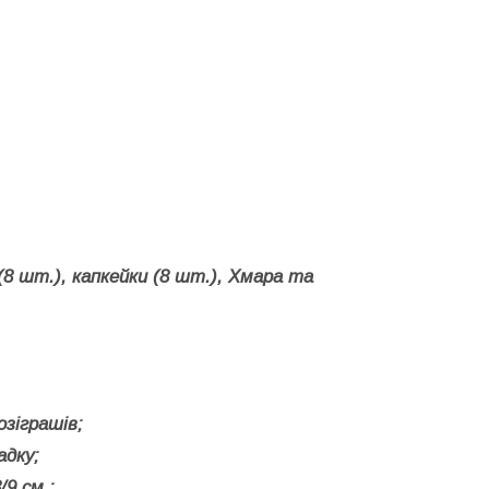
8 шт.), капкейки (8 шт.), Хмара та
озіграшів;
адку;
/9 см.;