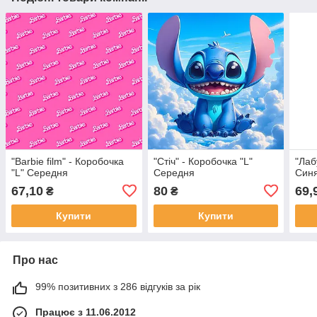
"Barbie film" - Коробочка
"Стіч" - Коробочка "L"
"Лаб
"L" Середня
Середня
Синя
67,10
80
69,
₴
₴
Купити
Купити
Про нас
99% позитивних з 286 відгуків за рік
Працює з 11.06.2012