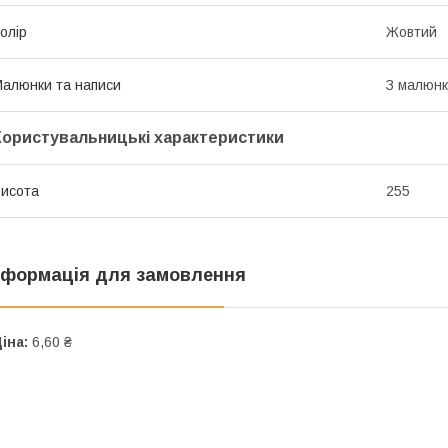
олір
Жовтий
алюнки та написи
З малюн
Користувальницькі характеристики
исота
255
нформація для замовлення
іна:
6,60 ₴