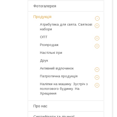
Фотогалерея
Продукція
Атрибутика для свята. Святкові
набори
ОПТ
Розпродаж
Настільні ігри
Друк
Активний відпочинок
Патріотична продукція
Наліпки на машину. Зустріч з
пологового будинку. На
Хрещення
Про нас
Сертифікати та ліцензії