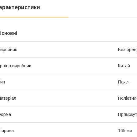
арактеристики
Основні
иробник
Без брен
раїна виробник
Китай
ип
Пакет
атеріал
Поліетил
Форма
Прямоку
Ширина
165 мм