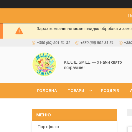
П
Зараз компанія не може швидко обробляти замов
+380 (50) 501-31-31
+380 (66) 501-31-31
+380
KIDDIE SMILE — з нами свято
яскравіше!
ГОЛОВНА
ТОВАРИ
РОЗДРІБ
А
Портфоліо