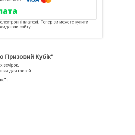
 електронні платежі. Тепер ви можете купити
окидаючи сайту.
іо Призовий Кубік"
 вечірок.
ашки для гостей.
к":