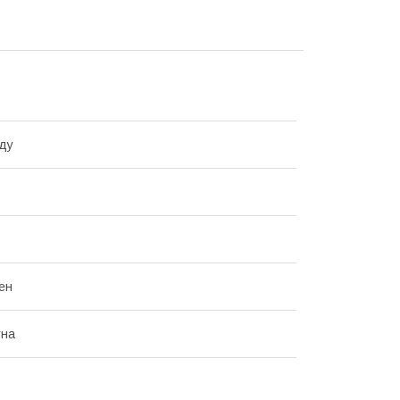
ду
ен
тна