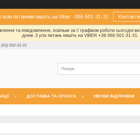
о всім питанням пишіть на Viber - 066-501-31-31
Контакти
лення та повідомлення, оскільки за її графіком роботи сьогодні 
днем. З усіх питань пишіть на VIBER +38-066-501-31-31.
 (63) 502-31-31
КЦІЇ
ДОСТАВКА ТА ОПЛАТА
УМОВИ ВІДПРАВКИ