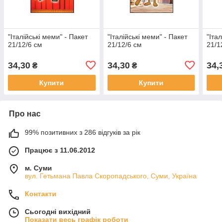
"Італійські меми" - Пакет
"Італійські меми" - Пакет
"Іта
21/12/6 см
21/12/6 см
21/1
34,30
34,30
34,
₴
₴
Купити
Купити
Про нас
99% позитивних з 286 відгуків за рік
Працює з 11.06.2012
м. Суми
вул. Гетьмана Павла Скоропадського, Суми, Україна
Контакти
Сьогодні вихідний
Показати весь графік роботи