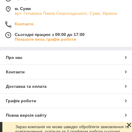
м. Суми
вул. Гетьмана Павла Скоропадського, Суми, Україна
Контакти
Сьогодні працює з 09:00 до 17:00
Показати весь графік роботи
Про нас
Контакти
Доставка та оплата
Графік роботи
Повна версія сайту
Зараз компанія не може швидко обробляти замовлення та
Сайт створено на маркетплейсі
Prom.ua
повідомлення, оскільки за її графіком роботи сьогодні