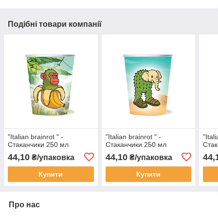
Подібні товари компанії
"Italian brainrot " -
"Italian brainrot " -
"Ital
Стаканчики 250 мл
Стаканчики 250 мл
Стак
44,10
44,10
44,
₴/упаковка
₴/упаковка
Купити
Купити
Про нас