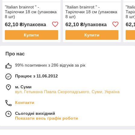
"Italian brainrot " -
"Italian brainrot " -
"Ital
Тарілочки 18 см (упаковка
Тарілочки 18 см (упаковка
Тарі
8 шт)
8 шт)
8 шт
62,10
62,10
62,
₴/упаковка
₴/упаковка
Купити
Купити
Про нас
99% позитивних з 286 відгуків за рік
Працює з 11.06.2012
м. Суми
вул. Гетьмана Павла Скоропадського, Суми, Україна
Контакти
Сьогодні вихідний
Показати весь графік роботи